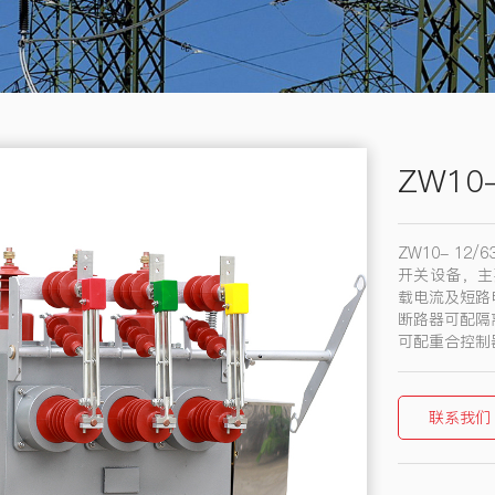
ZW1
ZW10- 1
开关设备，主
载电流及短路
断路器可配隔
可配重合控制
可与FTU、
自动恢复供电
四遥功能。
联系我们
与智能IC卡
供电，满足当