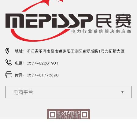
地址：浙江省乐清市柳市镇象阳工业区克爱斯路1号力拓新大厦
电话：0577-62861931
传真：0577-61778390
电商平台