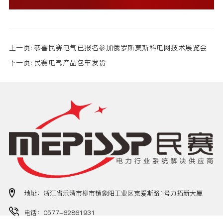
上一页:
恭喜民赛电气已报名参加俄罗斯莫斯科电网技术展览会
下一页:
民赛电气产品包车发货
地址：浙江省乐清市柳市镇象阳工业区克爱斯路1号力拓新大厦
电话：0577-62861931