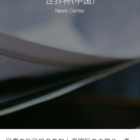
世界杯(中国)
News Center